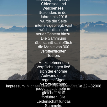
Chiemsee und
Walchensee.
Besonders in den
Jahren bis 2016
wurde die Seite
intensiv gepflegt: Fast
wöchentlich kam
neuer Content hinzu.
Die Sammlung
überschritt schließlich
die Marke von 300
veröffentlichten
Touren.
Mit zunehmenden
Verpflichtungen ließ
sich der enorme
Aufwand einer
regelmäßigen
Veröffentlichung
Impressum: Michael Mertel - Ter-Meer-Straße 22 - 82008
jedoch nicht mehr im
Unterhaching
gleichen Maß
fortführen. Die
Leidenschaft für das
Sammeln,