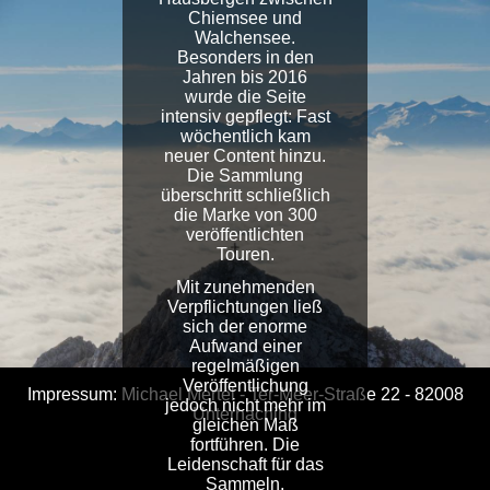
Chiemsee und
Walchensee.
Besonders in den
Jahren bis 2016
wurde die Seite
intensiv gepflegt: Fast
wöchentlich kam
neuer Content hinzu.
Die Sammlung
überschritt schließlich
die Marke von 300
veröffentlichten
Touren.
Mit zunehmenden
Verpflichtungen ließ
sich der enorme
Aufwand einer
regelmäßigen
Veröffentlichung
Impressum: Michael Mertel - Ter-Meer-Straße 22 - 82008
jedoch nicht mehr im
Unterhaching
gleichen Maß
fortführen. Die
Leidenschaft für das
Sammeln,